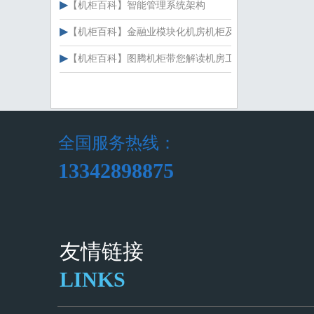
▶
【
机柜百科
】
智能管理系统架构
▶
【
机柜百科
】
金融业模块化机房机柜及封闭通道
▶
【
机柜百科
】
图腾机柜带您解读机房工程验收规范
全国服务热线：
13342898875
友情链接
LINKS