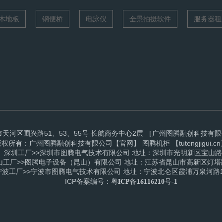
木地板
钢便桥
电泳仪
全景拍摄软件
服务器租
河区圃兴路51、53、55号 长航商务中心2层 ［广州图腾融创科技有限公司］ 
图腾机柜
版权所有：广州图腾融创科技有限公司【官网】
【tutengjigui.c
一、深圳工厂>>深圳市图腾电气技术有限公司 地址：深圳市光明新区宝山
山工厂>>图腾电子设备（昆山）有限公司 地址：江苏省昆山市高新区灯塔路
波工厂>>宁波市图腾电气技术有限公司 地址：宁波北仑区霞浦万泉河路10
粤ICP备16116210号-1
ICP备案编号：