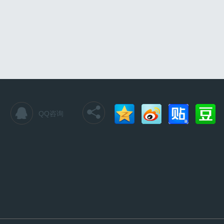


QQ咨询