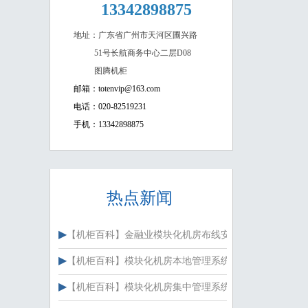
13342898875
地址：广东省广州市天河区圃兴路
51号长航商务中心二层D08
图腾机柜
邮箱：totenvip@163.com
电话：020-82519231
手机：13342898875
热点新闻
▶
【
机柜百科
】
金融业模块化机房布线安装
▶
【
机柜百科
】
模块化机房本地管理系统
▶
【
机柜百科
】
模块化机房集中管理系统