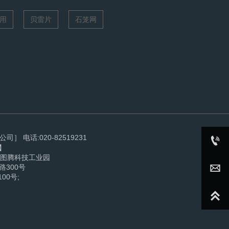
用
贝雷片
石笼网
电话:020-82519231

n】
400-***-****
路图腾科技工业园

300号
0号;
youxiang@**.com
