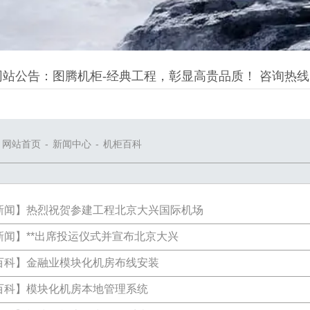
站公告：图腾机柜-经典工程，彰显高贵品质！ 咨询热线：020-825
：
网站首页
-
新闻中心
-
机柜百科
新闻
】
热烈祝贺参建工程北京大兴国际机场
新闻
】
**出席投运仪式并宣布北京大兴
百科
】
金融业模块化机房布线安装
百科
】
模块化机房本地管理系统