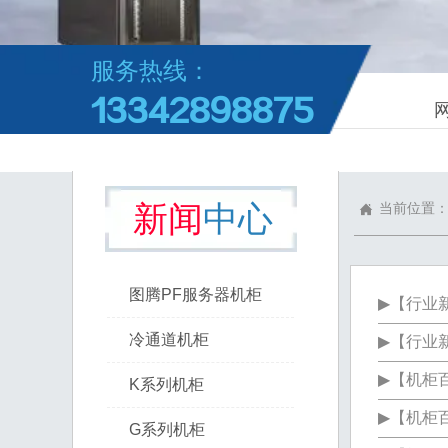
服务热线：
13342898875
网
新闻
中心
当前位置


图腾PF服务器机柜
▶
【
行业

冷通道机柜
▶
【
行业
▶
【
机柜

K系列机柜
▶
【
机柜

G系列机柜