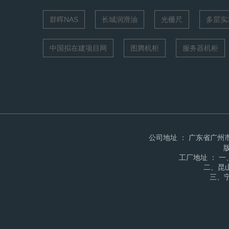
群晖NAS
长城润滑油
光栅尺
多层实
中国拟在建项目网
图腾机柜
服务器机柜
公司地址 ： 广东省广州市天
工厂地址 ： 
二、昆
三、宁