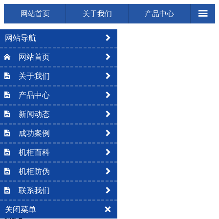

网站首页
关于我们
产品中心
网站导航

网站首页


关于我们


space
产品中心


新闻动态


成功案例


机柜百科
space


机柜防伪


联系我们


关闭菜单

space